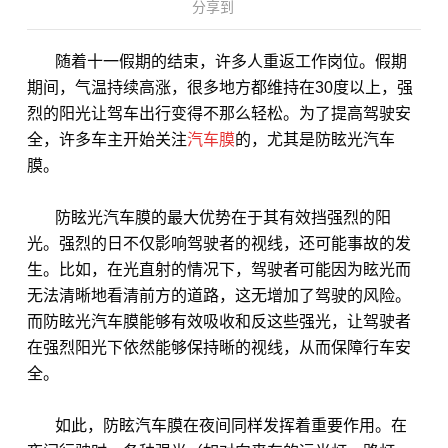
分享到
随着十一假期的结束，许多人重返工作岗位。假期
期间，气温持续高涨，很多地方都维持在30度以上，强
烈的阳光让驾车出行变得不那么轻松。为了提高驾驶安
全，许多车主开始关注
汽车膜
的，尤其是防眩光汽车
膜。
防眩光汽车膜的最大优势在于其有效挡强烈的阳
光。强烈的日不仅影响驾驶者的视线，还可能事故的发
生。比如，在光直射的情况下，驾驶者可能因为眩光而
无法清晰地看清前方的道路，这无增加了驾驶的风险。
而防眩光汽车膜能够有效吸收和反这些强光，让驾驶者
在强烈阳光下依然能够保持晰的视线，从而保障行车安
全。
如此，防眩汽车膜在夜间同样发挥着重要作用。在