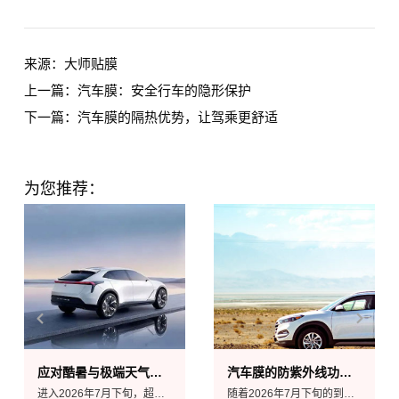
来源：大师贴膜
上一篇：汽车膜：安全行车的隐形保护
下一篇：汽车膜的隔热优势，让驾乘更舒适
为您推荐：
应对酷暑与极端天气，3MDT调光膜为您带来清凉体验
汽车膜的防紫外线功能，夏日出行的保护伞
进入2026年7月下旬，超强台风“巴威”给全国各地带来了...
随着2026年7月下旬的到来，我们迎来了一年中最热的三...