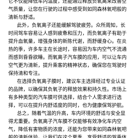
它不仅能降低车内温度，还能通过释放负氧离来改善空
气质量，让您在行驶的过程中感受到如同森林氧吧般的
清新与舒适。
此外，负氧离子还能缓解驾驶疲劳。众所周知，长
时间驾车容易让人感到疲惫和压力，而负氧离子有助于
提升血氧量，增强身体的新陈代谢，而舒缓身心。在炎
热的季，许多车主在长途时，容易因为车内空气不流通
而感到昏昏欲睡。而氧离子汽车膜的应用，可以让车内
空气更为清新，提升乘客的精神状态，确保您在驾驶时
保持清和专注。
在选择负氧离子膜时，建议车主选择经过专业认证
的品牌，以确保其负氧子的释放效果和持久性。市场上
有多种类型的汽车膜可供选择，结合个人需求进行选
择，可以在提升内舒适度的同时，也为健康保驾护航。
总之，随着气温的升高，车内环境的舒适与安全显
得尤重要。负氧离子汽车膜不仅能够有效净化车内空
气，降低有害物质的浓度，还能为您带来如同森林氧吧
般的清新体验。让我们在这个夏季，享受舒适的驾乘体